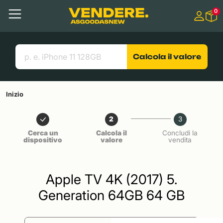
Salta a
0
Contenuto principale
Menu
Cerca
Link utili
Calcola il valore
Inizio
2
3
Cerca un
Calcola il
Concludi la
dispositivo
valore
vendita
Apple TV 4K (2017) 5.
Generation 64GB 64 GB