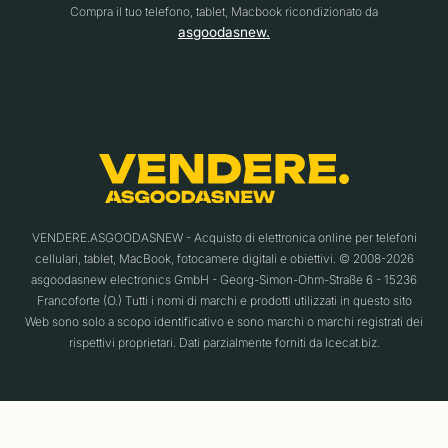
Compra il tuo telefono, tablet, Macbook ricondizionato da
asgoodasnew.
VENDERE.ASGOODASNEW - Acquisto di elettronica online per telefoni
cellulari, tablet, MacBook, fotocamere digitali e obiettivi. © 2008-2026
asgoodasnew electronics GmbH - Georg-Simon-Ohm-Straße 6 - 15236
Francoforte (O.) Tutti i nomi di marchi e prodotti utilizzati in questo sito
Web sono solo a scopo identificativo e sono marchi o marchi registrati dei
rispettivi proprietari. Dati parzialmente forniti da Icecat.biz.