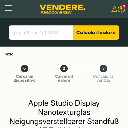
Salta a
0
Contenuto principale
Menu
Cerca
Link utili
Calcola il valore
Inizio
2
3
Cerca un
Calcola il
Concludi la
dispositivo
valore
vendita
Apple Studio Display
Nanotexturglas
Neigungsverstellbarer Standfuß