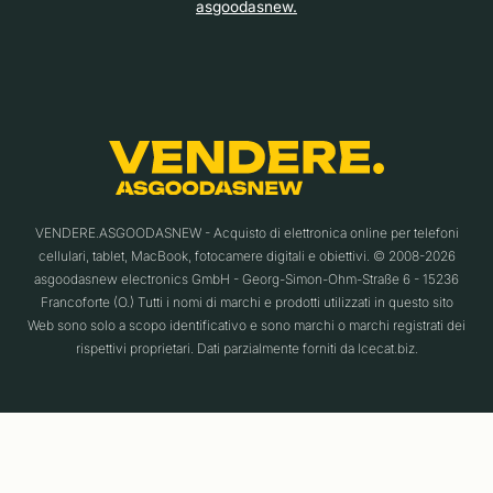
asgoodasnew.
VENDERE.ASGOODASNEW - Acquisto di elettronica online per telefoni
cellulari, tablet, MacBook, fotocamere digitali e obiettivi. © 2008-2026
asgoodasnew electronics GmbH - Georg-Simon-Ohm-Straße 6 - 15236
Francoforte (O.) Tutti i nomi di marchi e prodotti utilizzati in questo sito
Web sono solo a scopo identificativo e sono marchi o marchi registrati dei
rispettivi proprietari. Dati parzialmente forniti da Icecat.biz.