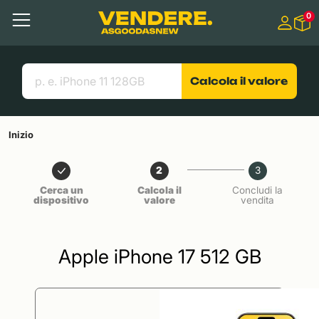
Salta a
0
Contenuto principale
Menu
Cerca
Link utili
Calcola il valore
Inizio
2
3
Cerca un
Calcola il
Concludi la
dispositivo
valore
vendita
Apple iPhone 17 512 GB