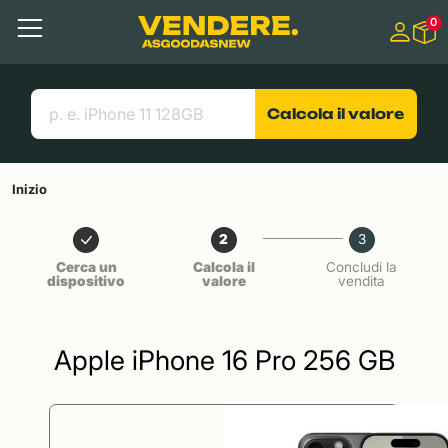
Salta a
0
Contenuto principale
Menu
Cerca
Link utili
Calcola il valore
Inizio
2
3
Cerca un
Calcola il
Concludi la
dispositivo
valore
vendita
Apple iPhone 16 Pro 256 GB