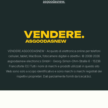
asgoodasnew.
VENDERE.ASGOODASNEW - Acquisto di elettronica online per telefoni
cellulari, tablet, MacBook, fotocamere digitali e obiettivi. © 2008-2026
asgoodasnew electronics GmbH - Georg-Simon-Ohm-Straße 6 - 15236
Francoforte (O.) Tutti i nomi di marchi e prodotti utilizzati in questo sito
Web sono solo a scopo identificativo e sono marchi o marchi registrati dei
rispettivi proprietari. Dati parzialmente forniti da Icecat.biz.