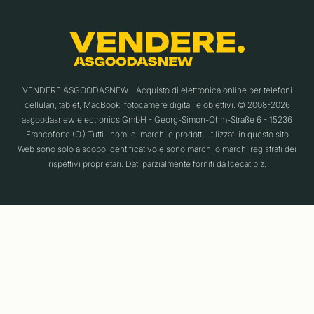
VENDERE.ASGOODASNEW - Acquisto di elettronica online per telefoni
cellulari, tablet, MacBook, fotocamere digitali e obiettivi. © 2008-2026
asgoodasnew electronics GmbH - Georg-Simon-Ohm-Straße 6 - 15236
Francoforte (O.) Tutti i nomi di marchi e prodotti utilizzati in questo sito
Web sono solo a scopo identificativo e sono marchi o marchi registrati dei
rispettivi proprietari. Dati parzialmente forniti da Icecat.biz.