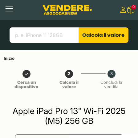
Salta a
0
Contenuto principale
Menu
Cerca
Link utili
Calcola il valore
Inizio
2
3
Cerca un
Calcola il
Concludi la
dispositivo
valore
vendita
Apple iPad Pro 13" Wi-Fi 2025
(M5) 256 GB