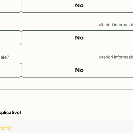
No
ulteriori informaz
No
nale?
ulteriori informaz
No
splicativo!