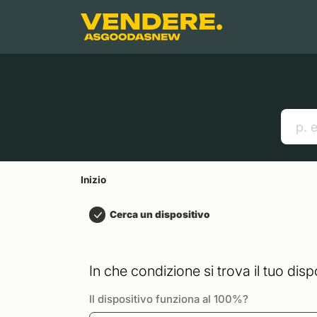
Salta a
Contenuto principale
Menu
Cerca
Inizio
Smartphones
Mac
Link utili
Inizio
Cerca un dispositivo
In che condizione si trova il tuo disp
Il dispositivo funziona al 100%?