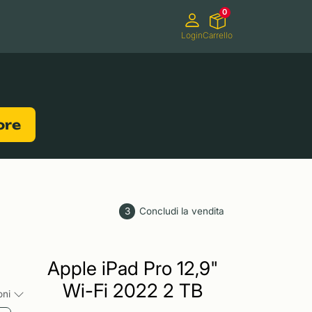
0
Login
Carrello
Videocamere
Videogiochi
lore
3
Concludi la vendita
Apple iPad Pro 12,9"
Wi-Fi 2022 2 TB
ioni