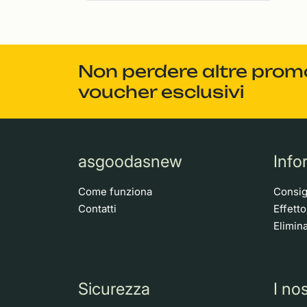
Non perdere altre promoz
voucher esclusivi
asgoodasnew
Info
Come funziona
Consigl
Contatti
Effett
Elimina
Sicurezza
I nos