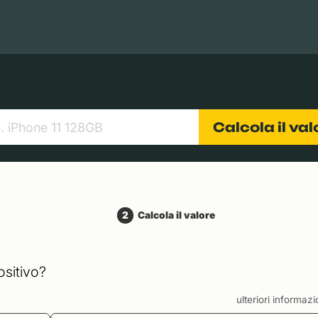
Books
Tablets
Fotocamere
Obiettivi
Calcola il va
2
Calcola il valore
ositivo?
ulteriori informaz