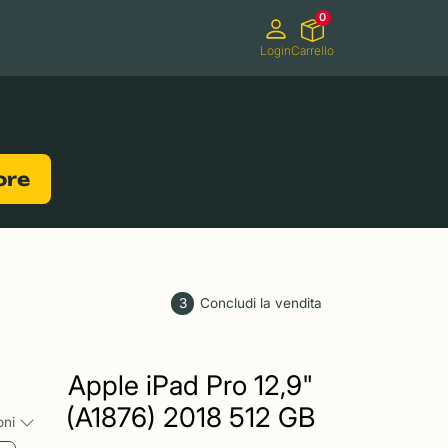
0
Login
Carrello
Videocamere
Videogiochi
lore
3
Concludi la vendita
Apple iPad Pro 12,9"
(A1876) 2018 512 GB
ioni