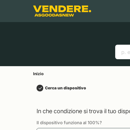
Salta a
Contenuto principale
Menu
Cerca
Inizio
Smartphones
Mac
Link utili
Inizio
Cerca un dispositivo
In che condizione si trova il tuo disp
Il dispositivo funziona al 100%?