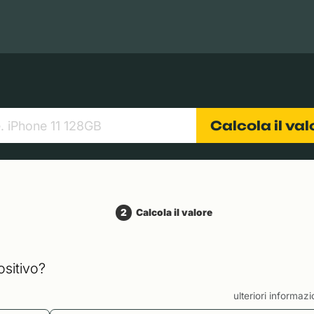
Books
Tablets
Fotocamere
Obiettivi
Calcola il va
2
Calcola il valore
ositivo?
ulteriori informaz