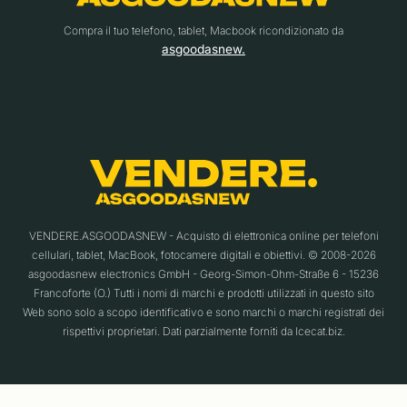
Compra il tuo telefono, tablet, Macbook ricondizionato da
asgoodasnew.
VENDERE.ASGOODASNEW - Acquisto di elettronica online per telefoni
cellulari, tablet, MacBook, fotocamere digitali e obiettivi. © 2008-2026
asgoodasnew electronics GmbH - Georg-Simon-Ohm-Straße 6 - 15236
Francoforte (O.) Tutti i nomi di marchi e prodotti utilizzati in questo sito
Web sono solo a scopo identificativo e sono marchi o marchi registrati dei
rispettivi proprietari. Dati parzialmente forniti da Icecat.biz.