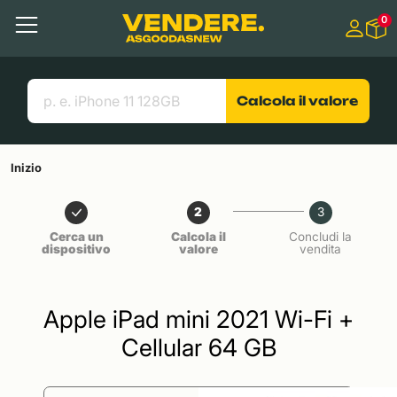
Salta a
0
Contenuto principale
Menu
Cerca
Link utili
Calcola il valore
Inizio
2
3
Cerca un
Calcola il
Concludi la
dispositivo
valore
vendita
Apple iPad mini 2021 Wi-Fi +
Cellular 64 GB