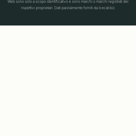
Web sono solo a scopo identificativo e sono marchi o marchi registrati dei
rispettivi proprietari. Dati parzialmente forniti da Icecat.biz.