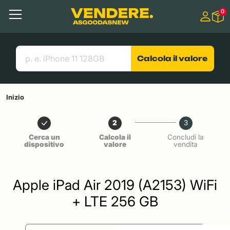
Salta a
0
Contenuto principale
Menu
Cerca
Link utili
Calcola il valore
Inizio
2
3
Cerca un
Calcola il
Concludi la
dispositivo
valore
vendita
Apple iPad Air 2019 (A2153) WiFi
+ LTE 256 GB