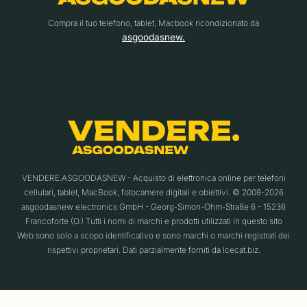
Compra il tuo telefono, tablet, Macbook ricondizionato da
asgoodasnew.
VENDERE.ASGOODASNEW - Acquisto di elettronica online per telefoni
cellulari, tablet, MacBook, fotocamere digitali e obiettivi. © 2008-2026
asgoodasnew electronics GmbH - Georg-Simon-Ohm-Straße 6 - 15236
Francoforte (O.) Tutti i nomi di marchi e prodotti utilizzati in questo sito
Web sono solo a scopo identificativo e sono marchi o marchi registrati dei
rispettivi proprietari. Dati parzialmente forniti da Icecat.biz.