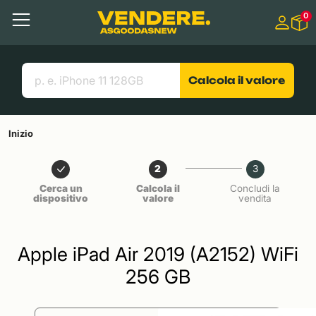
Salta a
0
Contenuto principale
Menu
Cerca
Link utili
Calcola il valore
Inizio
2
3
Cerca un
Calcola il
Concludi la
dispositivo
valore
vendita
Apple iPad Air 2019 (A2152) WiFi
256 GB