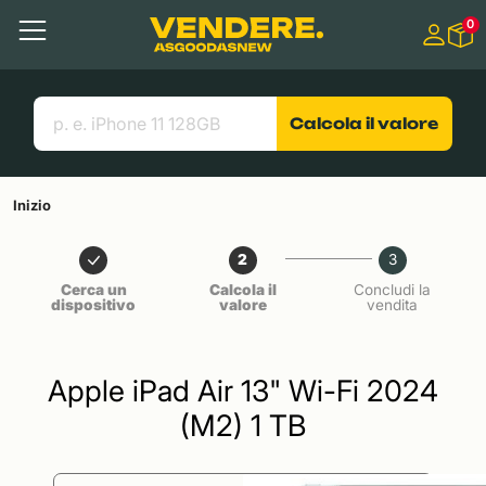
Salta a
0
Contenuto principale
Menu
Cerca
Link utili
Calcola il valore
Inizio
2
3
Cerca un
Calcola il
Concludi la
dispositivo
valore
vendita
Apple iPad Air 13" Wi-Fi 2024
(M2) 1 TB