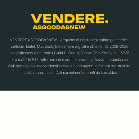
VENDERE.ASGOODASNEW - Acquisto di elettronica online per telefoni
cellulari, tablet, MacBook, fotocamere digitali e obiettivi. © 2008-2026
asgoodasnew electronics GmbH - Georg-Simon-Ohm-Straße 6 - 15236
Francoforte (O.) Tutti i nomi di marchi e prodotti utilizzati in questo sito
Web sono solo a scopo identificativo e sono marchi o marchi registrati dei
rispettivi proprietari. Dati parzialmente forniti da Icecat.biz.