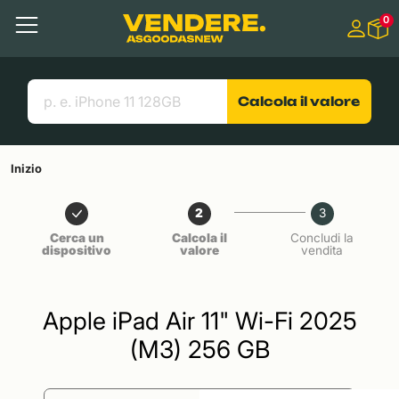
Salta a
0
Contenuto principale
Menu
Cerca
Link utili
Calcola il valore
Inizio
2
3
Cerca un
Calcola il
Concludi la
dispositivo
valore
vendita
Apple iPad Air 11" Wi-Fi 2025
(M3) 256 GB