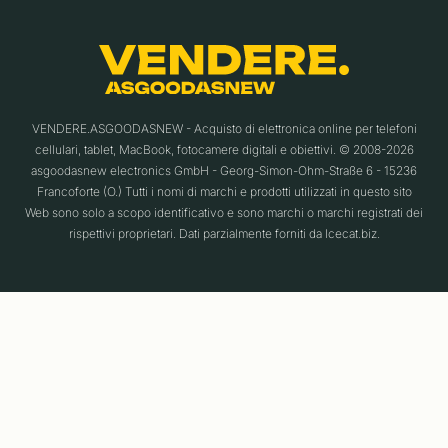
VENDERE.ASGOODASNEW - Acquisto di elettronica online per telefoni
cellulari, tablet, MacBook, fotocamere digitali e obiettivi. © 2008-2026
asgoodasnew electronics GmbH - Georg-Simon-Ohm-Straße 6 - 15236
Francoforte (O.) Tutti i nomi di marchi e prodotti utilizzati in questo sito
Web sono solo a scopo identificativo e sono marchi o marchi registrati dei
rispettivi proprietari. Dati parzialmente forniti da Icecat.biz.