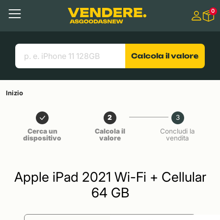
Salta a
0
Contenuto principale
Menu
Cerca
Link utili
Calcola il valore
Inizio
2
3
Cerca un
Calcola il
Concludi la
dispositivo
valore
vendita
Apple iPad 2021 Wi-Fi + Cellular
64 GB