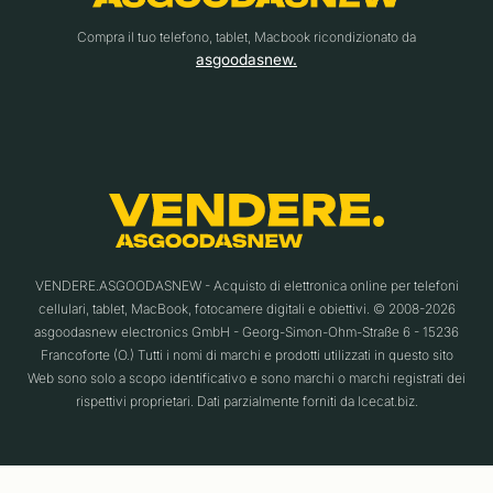
Compra il tuo telefono, tablet, Macbook ricondizionato da
asgoodasnew.
VENDERE.ASGOODASNEW - Acquisto di elettronica online per telefoni
cellulari, tablet, MacBook, fotocamere digitali e obiettivi. © 2008-2026
asgoodasnew electronics GmbH - Georg-Simon-Ohm-Straße 6 - 15236
Francoforte (O.) Tutti i nomi di marchi e prodotti utilizzati in questo sito
Web sono solo a scopo identificativo e sono marchi o marchi registrati dei
rispettivi proprietari. Dati parzialmente forniti da Icecat.biz.