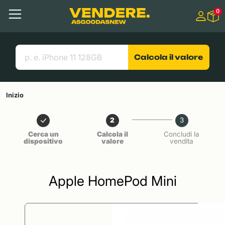
Salta a
0
Contenuto principale
Menu
Cerca
Link utili
Calcola il valore
Inizio
2
3
Cerca un
Calcola il
Concludi la
dispositivo
valore
vendita
Apple HomePod Mini