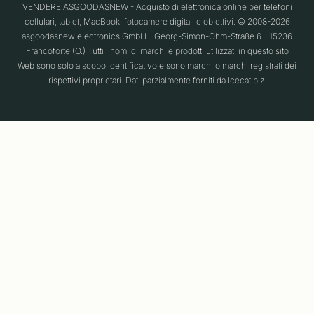
VENDERE.ASGOODASNEW - Acquisto di elettronica online per telefoni
cellulari, tablet, MacBook, fotocamere digitali e obiettivi. © 2008-2026
asgoodasnew electronics GmbH - Georg-Simon-Ohm-Straße 6 - 15236
Francoforte (O.) Tutti i nomi di marchi e prodotti utilizzati in questo sito
Web sono solo a scopo identificativo e sono marchi o marchi registrati dei
rispettivi proprietari. Dati parzialmente forniti da Icecat.biz.