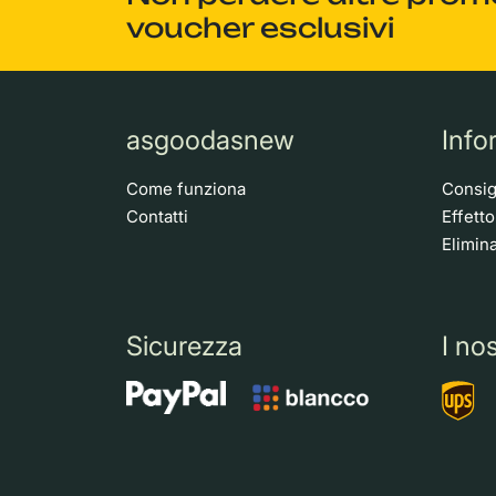
voucher esclusivi
asgoodasnew
Info
Come funziona
Consigl
Contatti
Effett
Elimina
Sicurezza
I nos