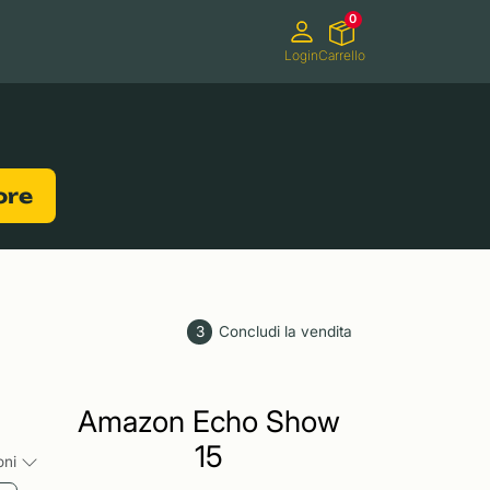
0
Login
Carrello
Videocamere
Videogiochi
lore
3
Concludi la vendita
Amazon Echo Show
15
ioni