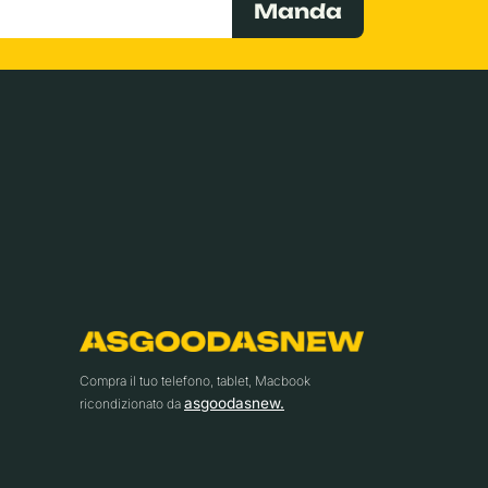
Manda
Compra il tuo telefono, tablet, Macbook
asgoodasnew.
ricondizionato da