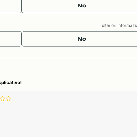
No
ulteriori informaz
No
splicativo!