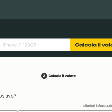
Books
Tablets
Fotocamere
Obiettivi
Calcola il va
2
Calcola il valore
ositivo?
ulteriori informaz