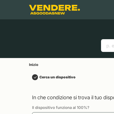
Salta a
Contenuto principale
Menu
Cerca
Inizio
Smartphones
Mac
Link utili
Inizio
Cerca un dispositivo
In che condizione si trova il tuo disp
Il dispositivo funziona al 100%?