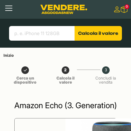
Salta a
0
Contenuto principale
Menu
Cerca
Link utili
Calcola il valore
Inizio
2
3
Cerca un
Calcola il
Concludi la
dispositivo
valore
vendita
Amazon Echo (3. Generation)