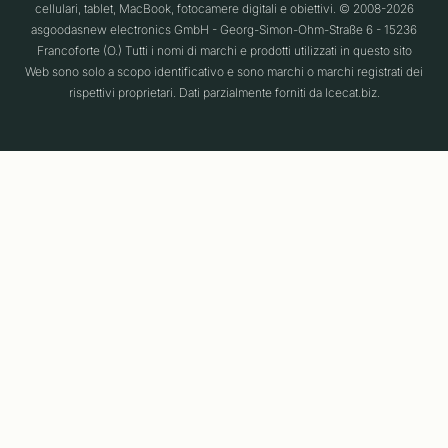
cellulari, tablet, MacBook, fotocamere digitali e obiettivi. © 2008-2026
asgoodasnew electronics GmbH - Georg-Simon-Ohm-Straße 6 - 15236
Francoforte (O.) Tutti i nomi di marchi e prodotti utilizzati in questo sito
Web sono solo a scopo identificativo e sono marchi o marchi registrati dei
rispettivi proprietari. Dati parzialmente forniti da Icecat.biz.