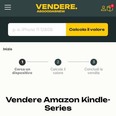
Salta a
0
Contenuto principale
Menu
Cerca
Link utili
Calcola il valore
Inizio
1
2
3
Cerca un
Calcola il
Concludi la
dispositivo
valore
vendita
Vendere Amazon Kindle-
Series